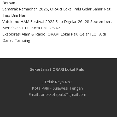
Bersama
Semarak Ramadhan 2026, ORARI Lokal Palu Gelar Sahur Net
Tiap Dini Hari
Vatulemo HAM Festival 2025 Siap Digelar 26–28 September,
Meriahkan HUT Kota Palu ke-47
Eksplorasi Alam & Radio, ORARI Lokal Palu Gelar ILOTA di
Danau Tambing
Sekertariat ORARI Lokal Palu
Jl.Teluk Raya No.1
Kota Palu - Sulawesi Tengah
Email : orlokkotapalu@gmail.com