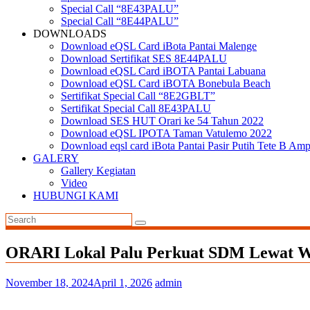
Special Call “8E43PALU”
Special Call “8E44PALU”
DOWNLOADS
Download eQSL Card iBota Pantai Malenge
Download Sertifikat SES 8E44PALU
Download eQSL Card iBOTA Pantai Labuana
Download eQSL Card iBOTA Bonebula Beach
Sertifikat Special Call “8E2GBLT”
Sertifikat Special Call 8E43PALU
Download SES HUT Orari ke 54 Tahun 2022
Download eQSL IPOTA Taman Vatulemo 2022
Download eqsl card iBota Pantai Pasir Putih Tete B Am
GALERY
Gallery Kegiatan
Video
HUBUNGI KAMI
ORARI Lokal Palu Perkuat SDM Lewat W
November 18, 2024
April 1, 2026
admin