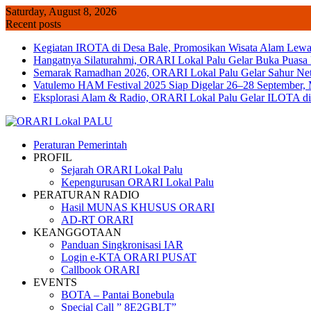
Skip
Saturday, August 8, 2026
to
Recent posts
content
Kegiatan IROTA di Desa Bale, Promosikan Wisata Alam Lewa
Hangatnya Silaturahmi, ORARI Lokal Palu Gelar Buka Puasa
Semarak Ramadhan 2026, ORARI Lokal Palu Gelar Sahur Net 
Vatulemo HAM Festival 2025 Siap Digelar 26–28 September,
Eksplorasi Alam & Radio, ORARI Lokal Palu Gelar ILOTA d
Peraturan Pemerintah
PROFIL
Sejarah ORARI Lokal Palu
Kepengurusan ORARI Lokal Palu
PERATURAN RADIO
Hasil MUNAS KHUSUS ORARI
AD-RT ORARI
KEANGGOTAAN
Panduan Singkronisasi IAR
Login e-KTA ORARI PUSAT
Callbook ORARI
EVENTS
BOTA – Pantai Bonebula
Special Call ” 8E2GBLT”