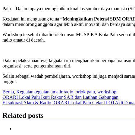
Palu – Dalam upaya meningkatkan kualitas sumber daya manusia (
Kegiatan ini mengusung tema
“Meningkatkan Potensi SDM ORARI 
dalam mendorong anggota agar lebih aktif, inovatif, dan berdaya sain
Workshop tersebut dihadiri oleh unsur MUSPIKA Kota Palu serta di
radio amatir di daerah.
Dalam pelaksanaannya, kegiatan ini menghadirkan berbagai narasumb
organisasi, serta pengembangan diri.
Selain sebagai wadah pembelajaran, workshop ini juga menjadi sa
unggul.
Berita
,
Kegiatan
kegiatan amatir radio
,
orlok palu
,
workshop
Post
ORARI Lokal Palu Ikuti Rakor SAR dan Latihan Gabungan
Eksplorasi Alam & Radio, ORARI Lokal Palu Gelar ILOTA di Dan
navigation
Related posts