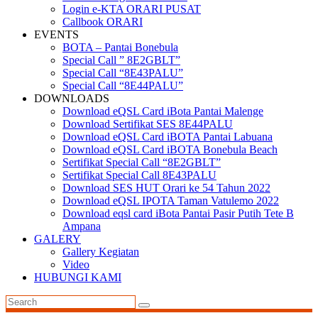
Login e-KTA ORARI PUSAT
Callbook ORARI
EVENTS
BOTA – Pantai Bonebula
Special Call ” 8E2GBLT”
Special Call “8E43PALU”
Special Call “8E44PALU”
DOWNLOADS
Download eQSL Card iBota Pantai Malenge
Download Sertifikat SES 8E44PALU
Download eQSL Card iBOTA Pantai Labuana
Download eQSL Card iBOTA Bonebula Beach
Sertifikat Special Call “8E2GBLT”
Sertifikat Special Call 8E43PALU
Download SES HUT Orari ke 54 Tahun 2022
Download eQSL IPOTA Taman Vatulemo 2022
Download eqsl card iBota Pantai Pasir Putih Tete B
Ampana
GALERY
Gallery Kegiatan
Video
HUBUNGI KAMI