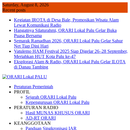
Skip
Saturday, August 8, 2026
to
Recent posts
content
Kegiatan IROTA di Desa Bale, Promosikan Wisata Alam
Lewat Komunikasi Radio
Hangatnya Silaturahmi, ORARI Lokal Palu Gelar Buka
Puasa Bersama
Semarak Ramadhan 2026, ORARI Lokal Palu Gelar Sahur
Net Tiap Dini Hari
Vatulemo HAM Festival 2025 Siap Digelar 26–28 September,
Meriahkan HUT Kota Palu ke-47
Eksplorasi Alam & Radio, ORARI Lokal Palu Gelar ILOTA
di Danau Tambing
Peraturan Pemerintah
PROFIL
Sejarah ORARI Lokal Palu
Kepengurusan ORARI Lokal Palu
PERATURAN RADIO
Hasil MUNAS KHUSUS ORARI
AD-RT ORARI
KEANGGOTAAN
Panduan Singkronisasi IAR