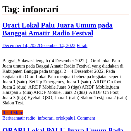
Tag:
infoorari
Orari Lokal Palu Juara Umum pada
Banggai Amatir Radio Festval
December 14, 2022
December 14, 2022
Fitrah
Baggai, Sulawesi tengah ( 4 Desember 2022 ). Orari lokal Palu
Juara umum pada Baggai Amatir Radio Festival yang diadakan di
Kabupaten Bangga pada tanggal 2 – 4 Desember 2022. Pada
kegiatan itu Orari Lokal Palu menjuari beberapa kegiatan seperti
Juara 1 (satu) Set Up Emergency, Juara 1 (satu) ARDF On foot,
Juara 2 (dua) ARDF Mobile,Juara 3 (tiga) ARDF Mobile,juara
Harapan 2 (dua) ARDF Mobile, Juara 2 (dua) ARDF On Foot,
Juara 3 (tiga) Eyeball QSO, Juara 1 (satu) Slalom Test,juara 2 (satu)
Slalon Test.
Read More
Berita
amatir radio
,
infoorari
,
orlokpalu
1 Comment
ORARI Lokal PALU Juara Umum Pada