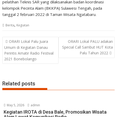
pelatihan Teknis SAR yang dilaksanakan badan koordinasi
kelompok Pecinta Alam (BKKPA) Sulawesi Tengah, pada
tanggal 2 februari 2022 di Taman Wisata Ngatabaru.
,
Berita
Kegiatan
Post
ORARI Lokal Palu Juara
ORARI Lokal PALU adakan
navigation
Special Call Sambut HUT Kota
Umum di Kegiatan Danau
Palu Tahun 2022
Perintis Amatir Radio Festival
2021 Bonebolango
Related posts
May 5, 2026
admin
Kegiatan IROTA di Desa Bale, Promosikan Wisata
Alam Lewat Komunikasi Radio