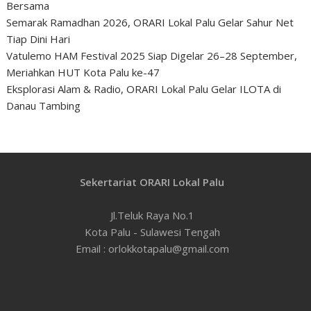
Bersama
Semarak Ramadhan 2026, ORARI Lokal Palu Gelar Sahur Net
Tiap Dini Hari
Vatulemo HAM Festival 2025 Siap Digelar 26–28 September,
Meriahkan HUT Kota Palu ke-47
Eksplorasi Alam & Radio, ORARI Lokal Palu Gelar ILOTA di
Danau Tambing
Sekertariat ORARI Lokal Palu
Jl.Teluk Raya No.1
Kota Palu - Sulawesi Tengah
Email : orlokkotapalu@gmail.com