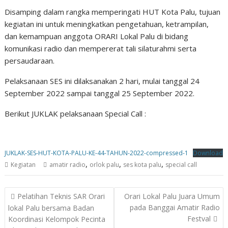
Disamping dalam rangka memperingati HUT Kota Palu, tujuan
kegiatan ini untuk meningkatkan pengetahuan, ketrampilan,
dan kemampuan anggota ORARI Lokal Palu di bidang
komunikasi radio dan mempererat tali silaturahmi serta
persaudaraan.
Pelaksanaan SES ini dilaksanakan 2 hari, mulai tanggal 24
September 2022 sampai tanggal 25 September 2022.
Berikut JUKLAK pelaksanaan Special Call :
JUKLAK-SES-HUT-KOTA-PALU-KE-44-TAHUN-2022-compressed-1
Download
,
,
,
Kegiatan
amatir radio
orlok palu
ses kota palu
special call
Post
Pelatihan Teknis SAR Orari
Orari Lokal Palu Juara Umum
navigation
pada Banggai Amatir Radio
lokal Palu bersama Badan
Festval
Koordinasi Kelompok Pecinta